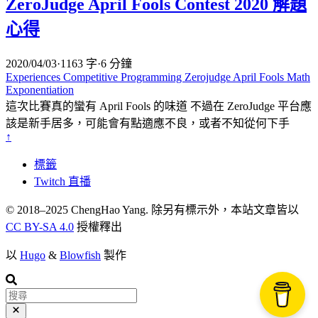
ZeroJudge April Fools Contest 2020 解題
心得
2020/04/03
·
1163 字
·
6 分鐘
Experiences
Competitive Programming
Zerojudge
April Fools
Math
Exponentiation
這次比賽真的蠻有 April Fools 的味道 不過在 ZeroJudge 平台應
該是新手居多，可能會有點適應不良，或者不知從何下手
↑
標籤
Twitch 直播
© 2018–2025 ChengHao Yang. 除另有標示外，本站文章皆以
CC BY-SA 4.0
授權釋出
以
Hugo
&
Blowfish
製作