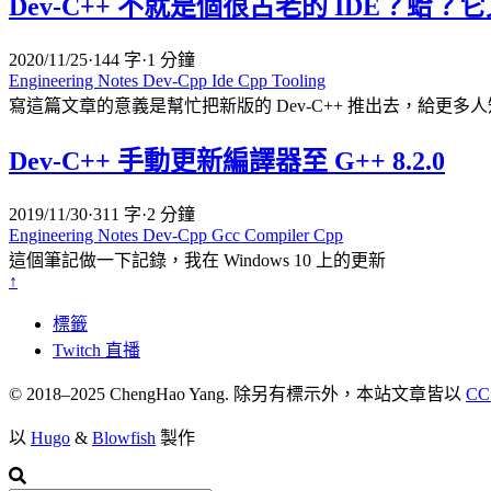
Dev-C++ 不就是個很古老的 IDE？蛤
2020/11/25
·
144 字
·
1 分鐘
Engineering Notes
Dev-Cpp
Ide
Cpp
Tooling
寫這篇文章的意義是幫忙把新版的 Dev-C++ 推出去，給更多人知
Dev-C++ 手動更新編譯器至 G++ 8.2.0
2019/11/30
·
311 字
·
2 分鐘
Engineering Notes
Dev-Cpp
Gcc
Compiler
Cpp
這個筆記做一下記錄，我在 Windows 10 上的更新
↑
標籤
Twitch 直播
© 2018–2025 ChengHao Yang. 除另有標示外，本站文章皆以
CC
以
Hugo
&
Blowfish
製作