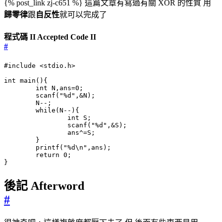
{% post_link zj-c651 %} 這篇文章有寫過有關 XOR 的性質 用
歸零律
跟
自反性
就可以完成了
程式碼 II Accepted Code II
#
#include
<stdio.h>
int
main
(){
int
N
,
ans
=
0
;
scanf
(
"%d"
,
&
N
);
N
--
;
while
(
N
--
){
int
S
;
scanf
(
"%d"
,
&
S
);
ans
^=
S
;
}
printf
(
"%d
\n
"
,
ans
);
return
0
;
}
後記 Afterword
#