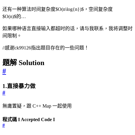
还有一种算法时间复杂度$O(n\log{n})$，空间复杂度
$O(n)$的…
如果哪种语言直接输入都超时的话，请与我联系，我将调整时
间限制。
//感谢ck99126指出题目存在的一些问题！
題解 Solution
#
1.直接暴力做
#
無庸置疑，跟 C++ Map 一起使用
程式碼 I Accepted Code I
#