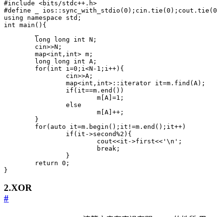
#include
<bits/stdc++.h>
using
namespace
std
;
int
main
(){
_
long
long
int
N
;
cin
>>
N
;
map
<
int
,
int
>
m
;
long
long
int
A
;
for
(
int
i
=
0
;
i
<
N
-
1
;
i
++
){
cin
>>
A
;
map
<
int
,
int
>::
iterator
it
=
m
.
find
(
A
);
if
(
it
==
m
.
end
())
m
[
A
]
=
1
;
else
m
[
A
]
++
;
}
for
(
auto
it
=
m
.
begin
();
it
!=
m
.
end
();
it
++
)
if
(
it
->
second
%
2
){
cout
<<
it
->
first
<<
'\n'
;
break
;
}
return
0
;
}
2.XOR
#