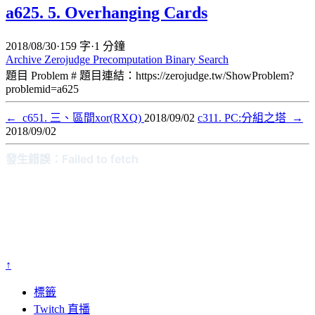
a625. 5. Overhanging Cards
2018/08/30
·
159 字
·
1 分鐘
Archive
Zerojudge
Precomputation
Binary Search
題目 Problem # 題目連結：https://zerojudge.tw/ShowProblem?
problemid=a625
←
c651. 三、區間xor(RXQ)
2018/09/02
c311. PC:分組之塔
→
2018/09/02
↑
標籤
Twitch 直播