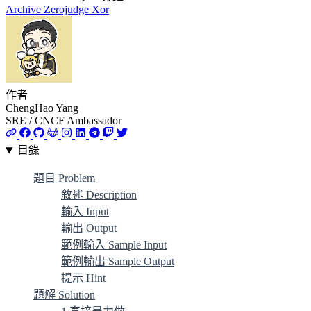
Archive
Zerojudge
Xor
作者
ChengHao Yang
SRE / CNCF Ambassador
目錄
題目 Problem
敘述 Description
輸入 Input
輸出 Output
範例輸入 Sample Input
範例輸出 Sample Output
提示 Hint
題解 Solution