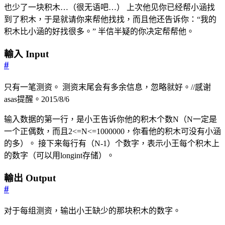
也少了一块积木…（很无语吧…） 上次他见你已经帮小涵找
到了积木，于是就请你来帮他找找，而且他还告诉你：“我的
积木比小涵的好找很多。” 半信半疑的你决定帮帮他。
輸入 Input
#
只有一笔测资。 测资末尾会有多余信息，忽略就好。//感谢
asas提醒。2015/8/6
输入数据的第一行，是小王告诉你他的积木个数N（N一定是
一个正偶数，而且2<=N<=1000000，你看他的积木可没有小涵
的多）。 接下来每行有（N-1）个数字，表示小王每个积木上
的数字（可以用longint存储）。
輸出 Output
#
对于每组测资，输出小王缺少的那块积木的数字。