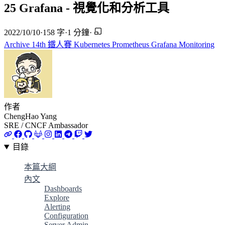
25 Grafana - 視覺化和分析工具
2022/10/10
·
158 字
·
1 分鐘
·
Archive
14th 鐵人賽
Kubernetes
Prometheus
Grafana
Monitoring
作者
ChengHao Yang
SRE / CNCF Ambassador
目錄
本篇大綱
內文
Dashboards
Explore
Alerting
Configuration
Server Admin