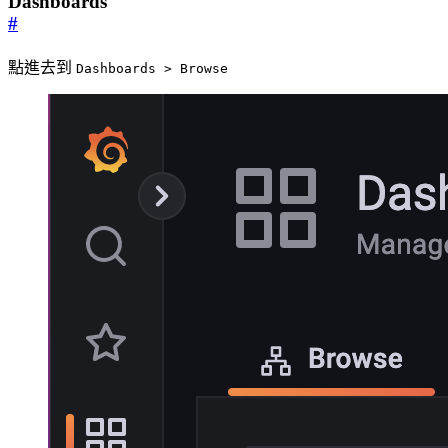
Dashboards
#
點進去到
Dashboards > Browse