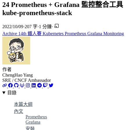
24 Prometheus + Grafana 監控整合工具
kube-prometheus-stack
2022/10/09
·
207 字
·
1 分鐘
·
Archive
14th 鐵人賽
Kubernetes
Prometheus
Grafana
Monitoring
作者
ChengHao Yang
SRE / CNCF Ambassador
目錄
本篇大綱
內文
Prometheus
Grafana
安裝