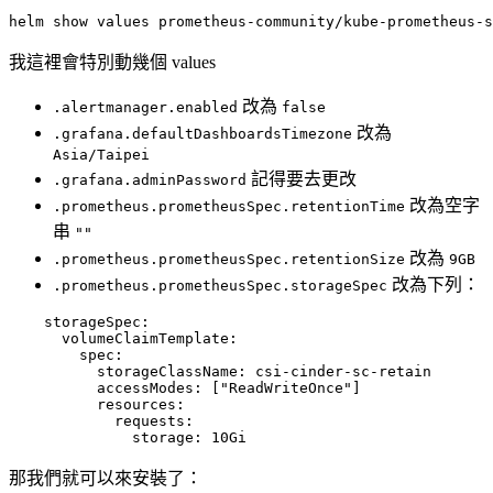
helm show values prometheus-community/kube-prometheus-s
我這裡會特別動幾個 values
改為
.alertmanager.enabled
false
改為
.grafana.defaultDashboardsTimezone
Asia/Taipei
記得要去更改
.grafana.adminPassword
改為空字
.prometheus.prometheusSpec.retentionTime
串
""
改為
.prometheus.prometheusSpec.retentionSize
9GB
改為下列：
.prometheus.prometheusSpec.storageSpec
storageSpec
:
volumeClaimTemplate
:
spec
:
storageClassName
:
csi-cinder-sc-retain
accessModes
:
[
"ReadWriteOnce"
]
resources
:
requests
:
storage
:
10Gi
那我們就可以來安裝了：