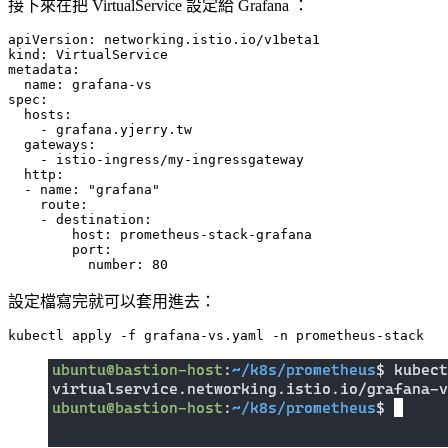
接下來在把 VirtualService 設定給 Grafana ：
apiVersion
:
networking.istio.io/v1beta1
kind
:
VirtualService
metadata
:
name
:
grafana-vs
spec
:
hosts
:
- 
grafana.yjerry.tw
gateways
:
- 
istio-ingress/my-ingressgateway
http
:
- 
name
:
"grafana"
route
:
- 
destination
:
host
:
prometheus-stack-grafana
port
:
number
:
80
設定檔寫完就可以套用進去：
kubectl apply -f grafana-vs.yaml -n prometheus-stack