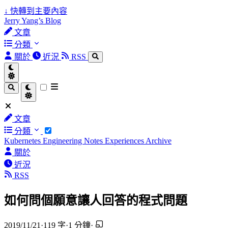
↓
快轉到主要內容
Jerry Yang’s Blog
文章
分類
關於
近況
RSS
文章
分類
Kubernetes
Engineering Notes
Experiences
Archive
關於
近況
RSS
如何問個願意讓人回答的程式問題
2019/11/21
·
119 字
·
1 分鐘
·