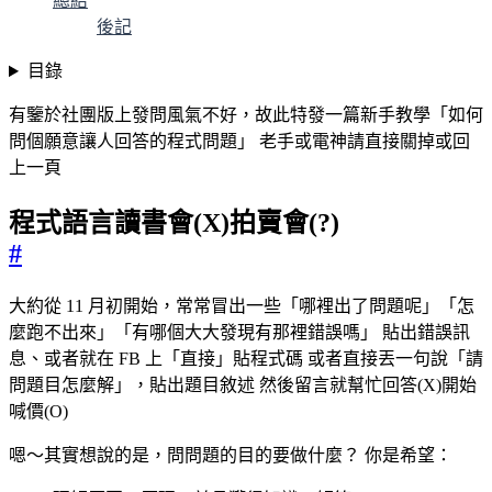
總結
後記
目錄
有鑒於社團版上發問風氣不好，故此特發一篇新手教學「如何
問個願意讓人回答的程式問題」 老手或電神請直接關掉或回
上一頁
程式語言讀書會(X)拍賣會(?)
#
大約從 11 月初開始，常常冒出一些「哪裡出了問題呢」「怎
麼跑不出來」「有哪個大大發現有那裡錯誤嗎」 貼出錯誤訊
息、或者就在 FB 上「直接」貼程式碼 或者直接丟一句說「請
問題目怎麼解」，貼出題目敘述 然後留言就幫忙回答(X)開始
喊價(O)
嗯～其實想說的是，問問題的目的要做什麼？ 你是希望：