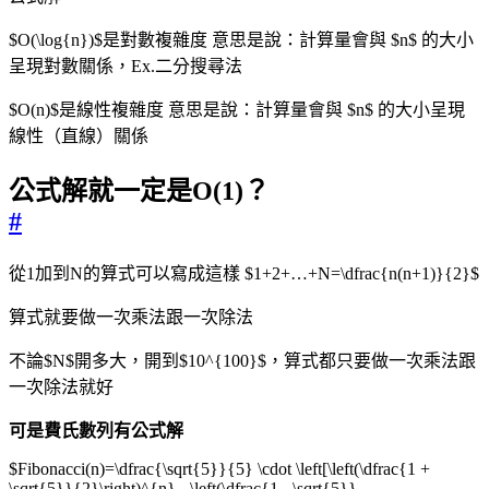
$O(\log{n})$是對數複雜度 意思是說：計算量會與 $n$ 的大小
呈現對數關係，Ex.二分搜尋法
$O(n)$是線性複雜度 意思是說：計算量會與 $n$ 的大小呈現
線性（直線）關係
公式解就一定是O(1)？
#
從1加到N的算式可以寫成這樣 $1+2+…+N=\dfrac{n(n+1)}{2}$
算式就要做一次乘法跟一次除法
不論$N$開多大，開到$10^{100}$，算式都只要做一次乘法跟
一次除法就好
可是費氏數列有公式解
$Fibonacci(n)=\dfrac{\sqrt{5}}{5} \cdot \left[\left(\dfrac{1 +
\sqrt{5}}{2}\right)^{n} - \left(\dfrac{1 - \sqrt{5}}