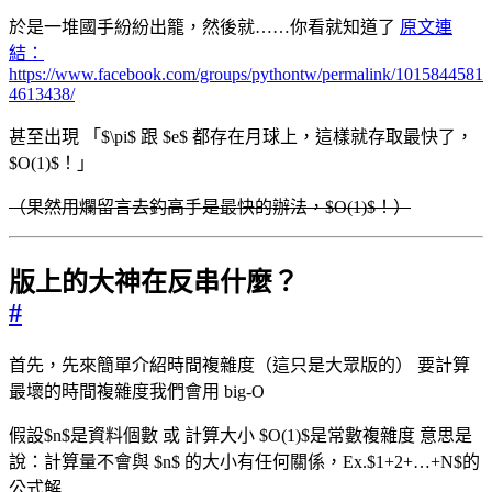
於是一堆國手紛紛出籠，然後就……你看就知道了
原文連
結：
https://www.facebook.com/groups/pythontw/permalink/1015844581
4613438/
甚至出現 「$\pi$ 跟 $e$ 都存在月球上，這樣就存取最快了，
$O(1)$！」
（果然用爛留言去釣高手是最快的辦法，$O(1)$！）
版上的大神在反串什麼？
#
首先，先來簡單介紹時間複雜度（這只是大眾版的） 要計算
最壞的時間複雜度我們會用 big-O
假設$n$是資料個數 或 計算大小 $O(1)$是常數複雜度 意思是
說：計算量不會與 $n$ 的大小有任何關係，Ex.$1+2+…+N$的
公式解