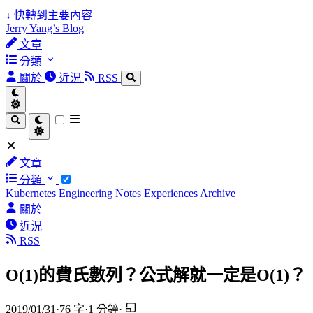
↓
快轉到主要內容
Jerry Yang’s Blog
文章
分類
關於
近況
RSS
文章
分類
Kubernetes
Engineering Notes
Experiences
Archive
關於
近況
RSS
O(1)的費氏數列？公式解就一定是O(1)？
2019/01/31
·
76 字
·
1 分鐘
·